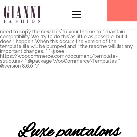
** * The Template for displaying product archives, including
the main shop page which is a post type archive * * This
template can be overridden by copying it to
yourtheme/woocommerce/archive-product.php. * *
HOWEVER, on occasion WooCommerce will need to
update template files and you * (the theme developer) will
need to copy the new files to your theme to * maintain
compatibility. We try to do this as little as possible, but it
does * happen. When this occurs the version of the
template file will be bumped and * the readme will list any
important changes. * * @see
https://woocommerce.com/document/template-
structure/ * @package WooCommerce\Templates *
@version 8.6.0 */
Luxe pantalons