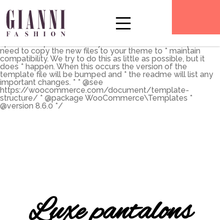
** * The Template for displaying product archives, including
the main shop page which is a post type archive * * This
template can be overridden by copying it to
yourtheme/woocommerce/archive-product.php. * *
HOWEVER, on occasion WooCommerce will need to
update template files and you * (the theme developer) will
need to copy the new files to your theme to * maintain
compatibility. We try to do this as little as possible, but it
does * happen. When this occurs the version of the
template file will be bumped and * the readme will list any
important changes. * * @see
https://woocommerce.com/document/template-
structure/ * @package WooCommerce\Templates *
@version 8.6.0 */
Luxe pantalons