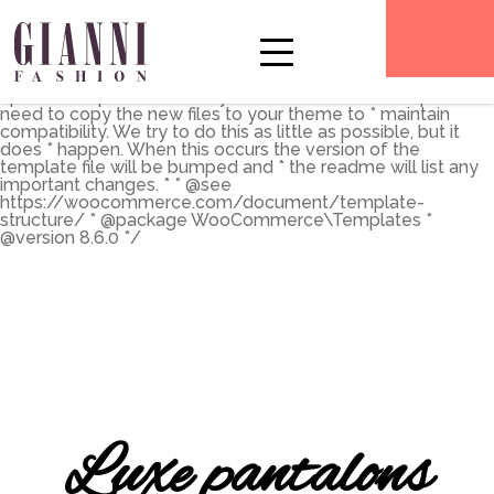
** * The Template for displaying product archives, including
the main shop page which is a post type archive * * This
template can be overridden by copying it to
yourtheme/woocommerce/archive-product.php. * *
HOWEVER, on occasion WooCommerce will need to
update template files and you * (the theme developer) will
need to copy the new files to your theme to * maintain
compatibility. We try to do this as little as possible, but it
does * happen. When this occurs the version of the
template file will be bumped and * the readme will list any
important changes. * * @see
https://woocommerce.com/document/template-
structure/ * @package WooCommerce\Templates *
@version 8.6.0 */
Luxe pantalons