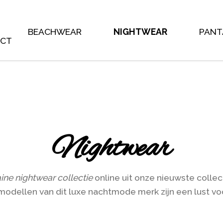
 the main shop page which is a post type archive * * This tem
, on occasion WooCommerce will need to update template 
y to do this as little as possible, but it does * happen. When
@see https://woocommerce.com/document/template-structur
BEACHWEAR
NIGHTWEAR
PANT
ACT
Nightwear
ine nightwear collectie
online uit onze nieuwste collect
modellen van dit luxe nachtmode merk zijn een lust vo