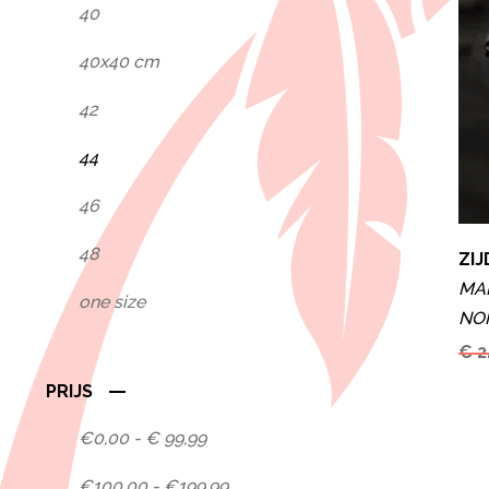
40
40x40 cm
42
44
46
48
ZIJ
MA
one size
NO
€ 2
PRIJS
€0,00 - € 99,99
€100,00 - €199,99