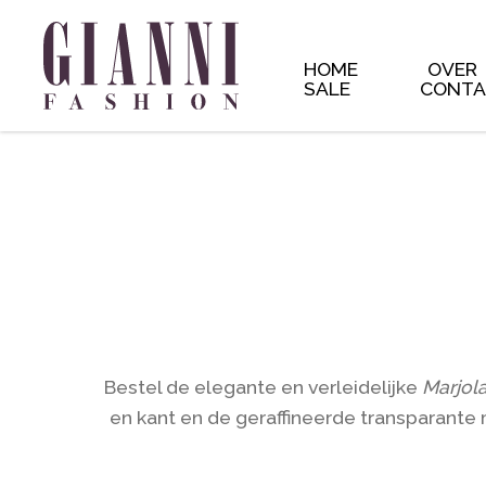
** * The Template for displaying product archives, including
yourtheme/woocommerce/archive-product.php. * * HOWEVER
the new files to your theme to * maintain compatibility. We tr
and * the readme will list any important changes. * * 
HOME
OVER
SALE
CONT
Bestel de elegante en verleidelijke
Marjola
en kant en de geraffineerde transparante 