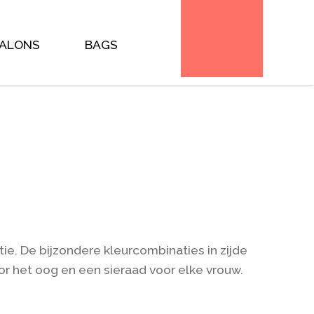
plate can be overridden by copying it to
files and you * (the theme developer) will need to copy
 this occurs the version of the template file will be bumped
e/ * @package WooCommerce\Templates * @version 8.6.0 */
ALONS
BAGS
ie. De bijzondere kleurcombinaties in zijde
or het oog en een sieraad voor elke vrouw.