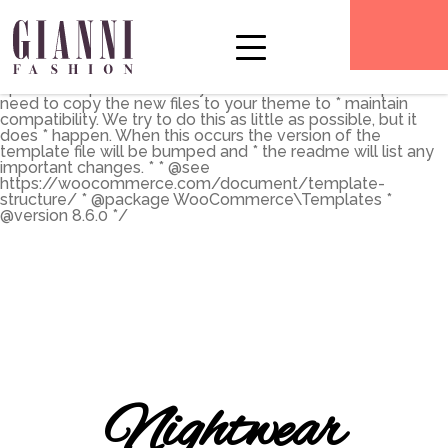
** * The Template for displaying product archives, including
the main shop page which is a post type archive * * This
template can be overridden by copying it to
yourtheme/woocommerce/archive-product.php. * *
HOWEVER, on occasion WooCommerce will need to
update template files and you * (the theme developer) will
need to copy the new files to your theme to * maintain
compatibility. We try to do this as little as possible, but it
does * happen. When this occurs the version of the
template file will be bumped and * the readme will list any
important changes. * * @see
https://woocommerce.com/document/template-
structure/ * @package WooCommerce\Templates *
@version 8.6.0 */
Nightwear