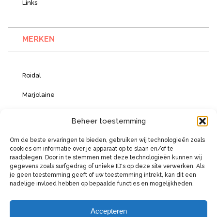
Links
MERKEN
Roidal
Marjolaine
Vacanze Italiane
Beheer toestemming
Om de beste ervaringen te bieden, gebruiken wij technologieën zoals
cookies om informatie over je apparaat op te slaan en/of te
BETAALMOGELIJKHEDEN
raadplegen. Door in te stemmen met deze technologieën kunnen wij
gegevens zoals surfgedrag of unieke ID's op deze site verwerken. Als
je geen toestemming geeft of uw toestemming intrekt, kan dit een
nadelige invloed hebben op bepaalde functies en mogelijkheden.
Accepteren