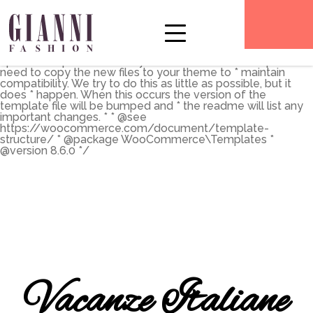
** * The Template for displaying product archives, including
the main shop page which is a post type archive * * This
template can be overridden by copying it to
yourtheme/woocommerce/archive-product.php. * *
HOWEVER, on occasion WooCommerce will need to
update template files and you * (the theme developer) will
need to copy the new files to your theme to * maintain
compatibility. We try to do this as little as possible, but it
does * happen. When this occurs the version of the
template file will be bumped and * the readme will list any
important changes. * * @see
https://woocommerce.com/document/template-
structure/ * @package WooCommerce\Templates *
@version 8.6.0 */
Vacanze Italiane