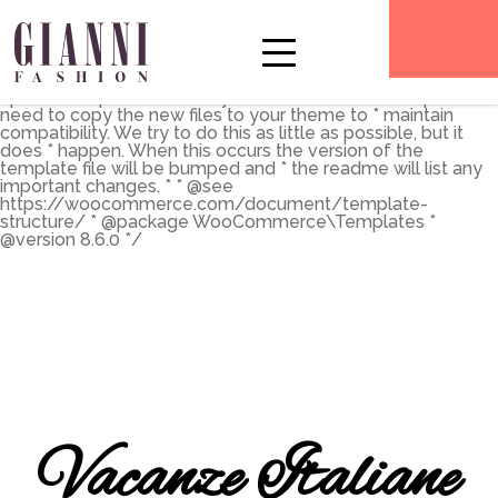
** * The Template for displaying product archives, including
the main shop page which is a post type archive * * This
template can be overridden by copying it to
yourtheme/woocommerce/archive-product.php. * *
HOWEVER, on occasion WooCommerce will need to
update template files and you * (the theme developer) will
need to copy the new files to your theme to * maintain
compatibility. We try to do this as little as possible, but it
does * happen. When this occurs the version of the
template file will be bumped and * the readme will list any
important changes. * * @see
https://woocommerce.com/document/template-
structure/ * @package WooCommerce\Templates *
@version 8.6.0 */
Vacanze Italiane