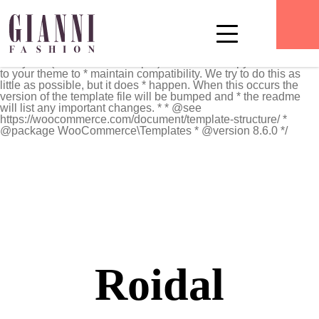
** * The Template for displaying product archives, including the
main shop page which is a post type archive * * This template
can be overridden by copying it to
yourtheme/woocommerce/archive-product.php. * * HOWEVER,
on occasion WooCommerce will need to update template files
and you * (the theme developer) will need to copy the new files
to your theme to * maintain compatibility. We try to do this as
little as possible, but it does * happen. When this occurs the
version of the template file will be bumped and * the readme
will list any important changes. * * @see
https://woocommerce.com/document/template-structure/ *
@package WooCommerce\Templates * @version 8.6.0 */
Roidal