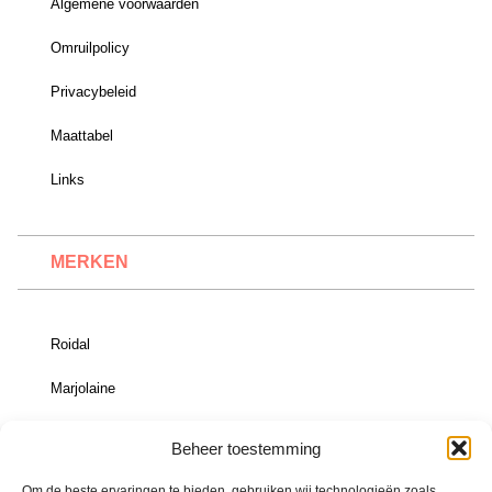
Algemene voorwaarden
Omruilpolicy
Privacybeleid
Maattabel
Links
MERKEN
Roidal
Marjolaine
Vacanze Italiane
Beheer toestemming
Om de beste ervaringen te bieden, gebruiken wij technologieën zoals