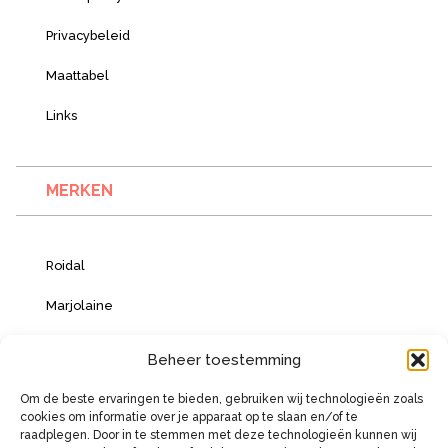
Privacybeleid
Maattabel
Links
MERKEN
Roidal
Marjolaine
Vacanze Italiane
Beheer toestemming
Om de beste ervaringen te bieden, gebruiken wij technologieën zoals
cookies om informatie over je apparaat op te slaan en/of te
BETAALMOGELIJKHEDEN
raadplegen. Door in te stemmen met deze technologieën kunnen wij