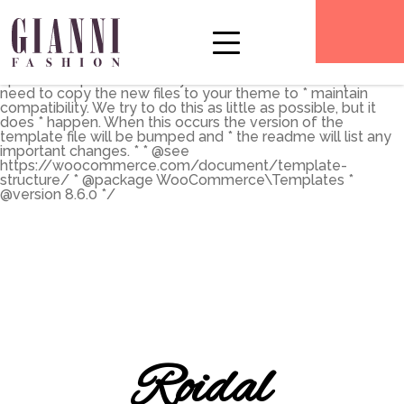
** * The Template for displaying product archives, including
the main shop page which is a post type archive * * This
template can be overridden by copying it to
yourtheme/woocommerce/archive-product.php. * *
HOWEVER, on occasion WooCommerce will need to
update template files and you * (the theme developer) will
need to copy the new files to your theme to * maintain
compatibility. We try to do this as little as possible, but it
does * happen. When this occurs the version of the
template file will be bumped and * the readme will list any
important changes. * * @see
https://woocommerce.com/document/template-
structure/ * @package WooCommerce\Templates *
@version 8.6.0 */
Roidal