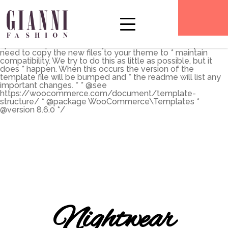
** * The Template for displaying product archives, including
the main shop page which is a post type archive * * This
template can be overridden by copying it to
yourtheme/woocommerce/archive-product.php. * *
HOWEVER, on occasion WooCommerce will need to
update template files and you * (the theme developer) will
need to copy the new files to your theme to * maintain
compatibility. We try to do this as little as possible, but it
does * happen. When this occurs the version of the
template file will be bumped and * the readme will list any
important changes. * * @see
https://woocommerce.com/document/template-
structure/ * @package WooCommerce\Templates *
@version 8.6.0 */
Nightwear