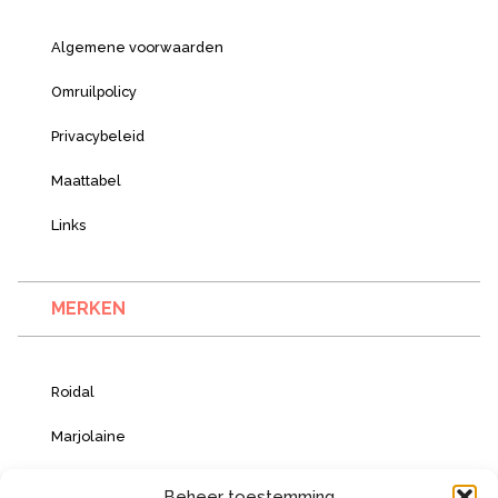
Algemene voorwaarden
Omruilpolicy
Privacybeleid
Maattabel
Links
MERKEN
Roidal
Marjolaine
Vacanze Italiane
Beheer toestemming