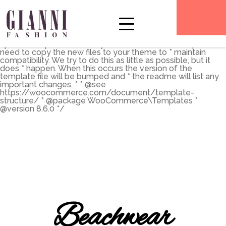
** * The Template for displaying product archives, including
the main shop page which is a post type archive * * This
template can be overridden by copying it to
yourtheme/woocommerce/archive-product.php. * *
HOWEVER, on occasion WooCommerce will need to
update template files and you * (the theme developer) will
need to copy the new files to your theme to * maintain
compatibility. We try to do this as little as possible, but it
does * happen. When this occurs the version of the
template file will be bumped and * the readme will list any
important changes. * * @see
https://woocommerce.com/document/template-
structure/ * @package WooCommerce\Templates *
@version 8.6.0 */
Beachwear