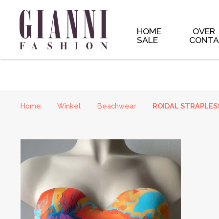
** * The Template for displaying product archives, including
yourtheme/woocommerce/archive-product.php. * * HOWEVER
the new files to your theme to * maintain compatibility. We tr
and * the readme will list any important changes. * * 
HOME
OVER
SALE
CONT
Home
Winkel
Beachwear
ROIDAL STRAPLESS