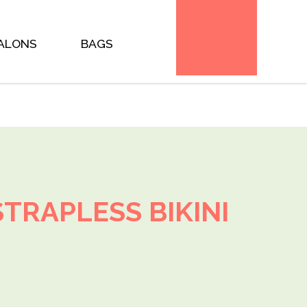
plate can be overridden by copying it to
files and you * (the theme developer) will need to copy
 this occurs the version of the template file will be bumped
e/ * @package WooCommerce\Templates * @version 1.6.4 */
ALONS
BAGS
STRAPLESS BIKINI