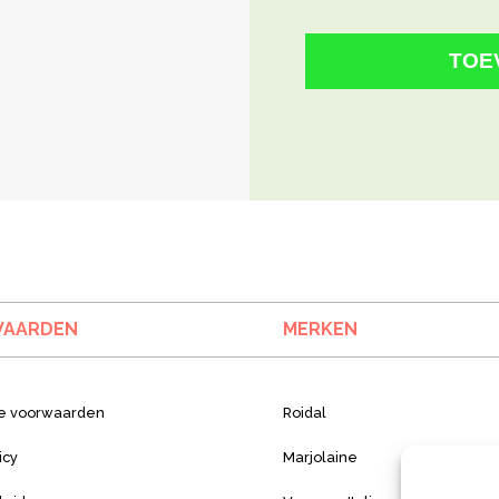
TOE
AARDEN
MERKEN
e voorwaarden
Roidal
icy
Marjolaine