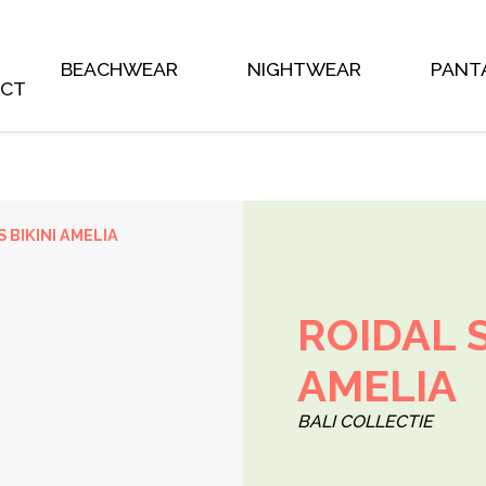
 the main shop page which is a post type archive * * This tem
, on occasion WooCommerce will need to update template 
y to do this as little as possible, but it does * happen. When
@see https://woocommerce.com/document/template-structur
BEACHWEAR
NIGHTWEAR
PANT
ACT
 BIKINI AMELIA
ROIDAL 
AMELIA
BALI COLLECTIE