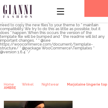
** * The Template for displaying product archives, including
the main shop page which is a post type archive * * This
template can be overridden by copying it to
yourtheme/woocommerce/archive-product.php. * *
HOWEVER, on occasion WooCommerce will need to
update template files and you * (the theme developer) will
need to copy the new files to your theme to * maintain
compatibility. We try to do this as little as possible, but it
does * happen. When this occurs the version of the
template file will be bumped and * the readme will list any
important changes. * * @see
https://woocommerce.com/document/template-
structure/ * @package WooCommerce\Templates *
@version 1.6.4 */
Home
Winkel
Nightwear
Marjolaine lingerie top
AMBRE