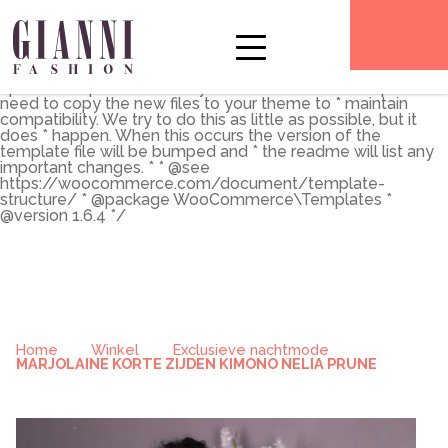
** * The Template for displaying product archives, including
the main shop page which is a post type archive * * This
template can be overridden by copying it to
yourtheme/woocommerce/archive-product.php. * *
HOWEVER, on occasion WooCommerce will need to
update template files and you * (the theme developer) will
need to copy the new files to your theme to * maintain
compatibility. We try to do this as little as possible, but it
does * happen. When this occurs the version of the
template file will be bumped and * the readme will list any
important changes. * * @see
https://woocommerce.com/document/template-
structure/ * @package WooCommerce\Templates *
@version 1.6.4 */
Home
Winkel
Exclusieve nachtmode
MARJOLAINE KORTE ZIJDEN KIMONO NELIA PRUNE