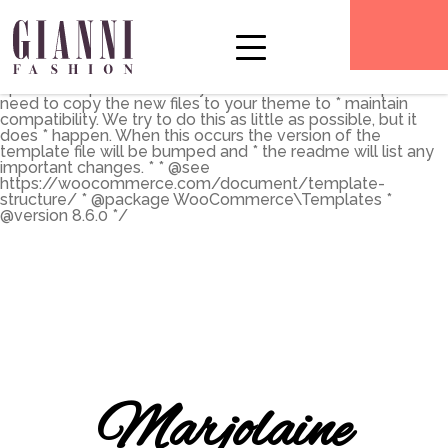
** * The Template for displaying product archives, including
the main shop page which is a post type archive * * This
template can be overridden by copying it to
yourtheme/woocommerce/archive-product.php. * *
HOWEVER, on occasion WooCommerce will need to
update template files and you * (the theme developer) will
need to copy the new files to your theme to * maintain
compatibility. We try to do this as little as possible, but it
does * happen. When this occurs the version of the
template file will be bumped and * the readme will list any
important changes. * * @see
https://woocommerce.com/document/template-
structure/ * @package WooCommerce\Templates *
@version 8.6.0 */
Marjolaine