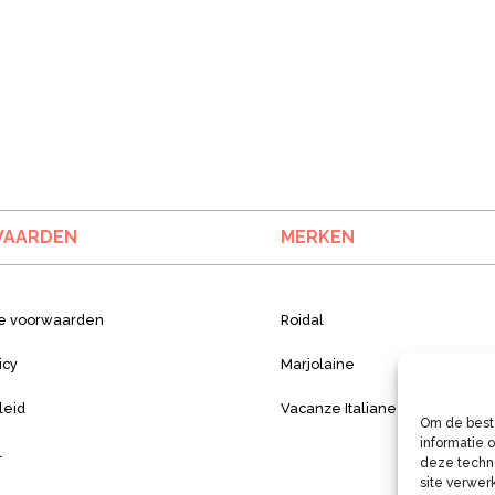
AARDEN
MERKEN
e voorwaarden
Roidal
icy
Marjolaine
leid
Vacanze Italiane
Om de beste
informatie 
l
deze techno
site verwer