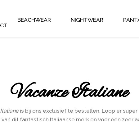
 the main shop page which is a post type archive * * This tem
, on occasion WooCommerce will need to update template 
y to do this as little as possible, but it does * happen. When
@see https://woocommerce.com/document/template-structur
BEACHWEAR
NIGHTWEAR
PANT
ACT
Vacanze Italiane
Italiane
is bij ons exclusief te bestellen. Loop er sup
van dit fantastisch Italiaanse merk en voor een zeer aa