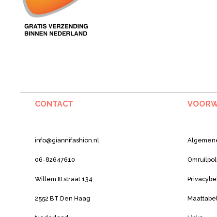
CONTACT
VOORW
info@giannifashion.nl
Algemen
06-82647610
Omruilpol
Willem III straat 134
Privacybe
2552 BT Den Haag
Maattabe