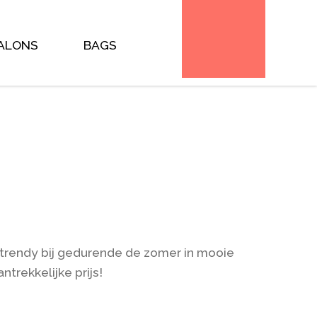
plate can be overridden by copying it to
files and you * (the theme developer) will need to copy
 this occurs the version of the template file will be bumped
e/ * @package WooCommerce\Templates * @version 8.6.0 */
ALONS
BAGS
er trendy bij gedurende de zomer in mooie
ntrekkelijke prijs!