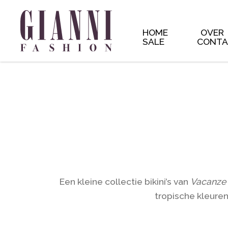
** * The Template for displaying product archives, including
yourtheme/woocommerce/archive-product.php. * * HOWEVER
the new files to your theme to * maintain compatibility. We tr
and * the readme will list any important changes. * * 
HOME
OVER
SALE
CONT
Een kleine collectie bikini’s van
Vacanze 
tropische kleuren 