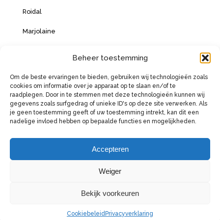
Roidal
Marjolaine
Vacanze Italiane
Beheer toestemming
Om de beste ervaringen te bieden, gebruiken wij technologieën zoals
cookies om informatie over je apparaat op te slaan en/of te
BETAALMOGELIJKHEDEN
raadplegen. Door in te stemmen met deze technologieën kunnen wij
gegevens zoals surfgedrag of unieke ID's op deze site verwerken. Als
je geen toestemming geeft of uw toestemming intrekt, kan dit een
nadelige invloed hebben op bepaalde functies en mogelijkheden.
Accepteren
Weiger
Bekijk voorkeuren
Coppyright © 2026
Gemaakt door:
Crossmedia House
Cookiebeleid
Privacyverklaring