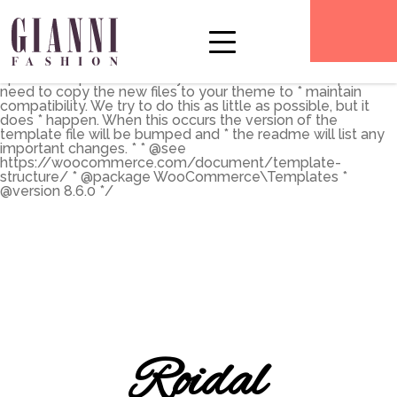
** * The Template for displaying product archives, including
the main shop page which is a post type archive * * This
template can be overridden by copying it to
yourtheme/woocommerce/archive-product.php. * *
HOWEVER, on occasion WooCommerce will need to
update template files and you * (the theme developer) will
need to copy the new files to your theme to * maintain
compatibility. We try to do this as little as possible, but it
does * happen. When this occurs the version of the
template file will be bumped and * the readme will list any
important changes. * * @see
https://woocommerce.com/document/template-
structure/ * @package WooCommerce\Templates *
@version 8.6.0 */
Roidal