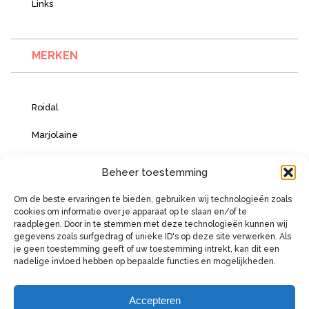
Links
MERKEN
Roidal
Marjolaine
Vacanze Italiane
Beheer toestemming
Om de beste ervaringen te bieden, gebruiken wij technologieën zoals
cookies om informatie over je apparaat op te slaan en/of te
BETAALMOGELIJKHEDEN
raadplegen. Door in te stemmen met deze technologieën kunnen wij
gegevens zoals surfgedrag of unieke ID's op deze site verwerken. Als
je geen toestemming geeft of uw toestemming intrekt, kan dit een
nadelige invloed hebben op bepaalde functies en mogelijkheden.
Accepteren